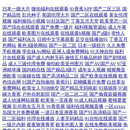
91精品54 亚洲第五页色图 丁香午夜影院 黄色网网址 玖玖色资源 欧美人人
日本一级大片
微拍福利在线观看
91香蕉APP
国产二区三区
国
产精品性
乱伦种子
美国伦理大片
国产二区在线观看
美女伦理
艹 人妖操b 视频在线第91页 伊人成人版 岛国成人福利影院 韩日无码片 欧
视频
福利偷拍小视频
91社区国产
丁香五月天堂
欧美变态一区
国产综合在线观看
国产免费一级片
福利视频资源站
成人午夜
在线观看
欧美图片在线观看
在线观看h视频
国产a级0
变性人
美肏屄视频 深夜av软件快播 在线色日本 a片免费网站入口 国产日逼免费视
妖
国产福利永久
日韩中文字幕观看
足交在线播放91
丁香五月
色网站
黄色3级抢网站
国产一区二区
日本一级婬片
久久免费
频 欧美啪在线 网站av三级片 最新色片 av影城一区 东方色图一区二区 极品
手机视频
学生妹Av网站
亚洲人成免费网站
91大神自拍
福利
片在线观看
国产成人内射无码
激情五月极品婷婷
国产剧情精
伪娘TS 欧美女同视频 午夜肏屄网 91大神麻豆精品 黄色无毒不卡视频 欧
品
成人三级伦理免费
偷怕欧美亚州图片
国产AV国产AV
97亚
洲精华液
国内精自线
国产精品3级片
成年女人视频
狠狠撸亚
洲欧美
91操碰在线
国产高清精品二区
国产欧美在线视频
欧美
洲激情综合 亚洲成人伦理 自拍做爱网站 黄色小视频网站 欧美色网螥螥 日
色综合网
91国产自拍偷拍
香蕉911
花蝴蝶看片免费
白丝美女
免费网站
欧美女人与动物交
国产精品无码电影
91插插库
97超
韩色黄 伊人大香蕉网 91热爆伪娘 波多野结衣一本道 国产视频欧美 老司机
碰大香蕉
户外自慰影院
国产一区二区二区
国产偷窥盗摄视频
成人动漫网站观看
欧美第一页夜夜
91成人精品视频
蜜桃爱爱
视频
乱伦熟女五月天
91香蕉视
福利在线视频直播
一区xxxxx
无码 欧美性爱亚洲图片 天天日夜夜爽 亚洲韩国最新版片 91视频免费试看
岛国大片免费视频
一道日本亚洲香蕉
国产91高清精品
国产一
区二区福利
伦理在线播放
人妻无码精品
91自拍在线观看
国产
超碰福利导航 国产91在线观看 黄色高清免费网站 国产ts在线 久久人国产
一级片内射
夜夜骑青青草
欧美色图人妻
在线免费欧美视频
免