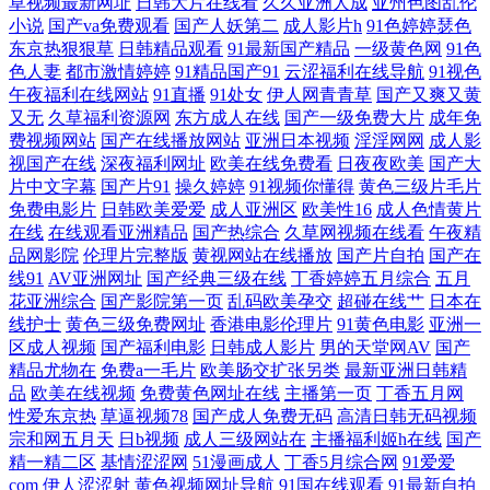
草视频最新网址
日韩大片在线看
久久亚洲人成
亚州色图乱伦
小说
国产va免费观看
国产人妖第二
成人影片h
91色婷婷瑟色
第一导航福利国产 狼人综合va 日韩艹艹13 亚洲性爱视频 白丝足交视频 黄
东京热狠狠草
日韩精品观看
91最新国产精品
一级黄色网
91色
色人妻
都市激情婷婷
91精品国产91
云涩福利在线导航
91视色
色网ww 青青视屏 午夜免费大片 91视频cn 国产乱子伦一区 亚洲AV午夜剧
午夜福利在线网站
91直播
91处女
伊人网青青草
国产又爽又黄
又无
久草福利资源网
东方成人在线
国产一级免费大片
成年免
场 a片免费网站入口 韩国射无码 欧美人人艹 午夜tv久久 91经典视频播放
费视频网站
国产在线播放网站
亚洲日本视频
淫淫网网
成人影
视国产在线
深夜福利网址
欧美在线免费看
日夜夜欧美
国产大
片中文字幕
国产片91
操久婷婷
91视频你懂得
黄色三级片毛片
97国超碰资源 国伦精品区 欧美射精视频 51国产成人自拍 大香蕉福利网 蜜
免费电影片
日韩欧美爱爱
成人亚洲区
欧美性16
成人色情黄片
在线
在线观看亚洲精品
国产热综合
久草网视频在线看
午夜精
桃超碰 天美传媒A片 97视频国产在线 国产精品香蕉国产 欧美成人资源 丝
品网影院
伦理片完整版
黄视网站在线播放
国产片自拍
国产在
线91
AV亚洲网址
国产经典三级在线
丁香婷婷五月综合
五月
花亚洲综合
国产影院第一页
乱码欧美孕交
超碰在线艹
日本在
袜自慰一区 91豆花在线观看 欧美日韩另类另类 亚洲AV色色导航 WWW97
线护士
黄色三级免费网址
香港电影伦理片
91黄色电影
亚洲一
区成人视频
国产福利电影
日韩成人影片
男的天堂网AV
国产
干 精品一区黄色人妻 日本另类性交 亚洲性小说网 99有精品 国产另类在线
精品尤物在
免费a一毛片
欧美肠交扩张另类
最新亚洲日韩精
品
欧美在线视频
免费黄色网址在线
主播第一页
丁香五月网
观看 日本精品色色 91免费视频国产 抖阴免费网站 老司机网址 色悠悠福利
性爱东京热
草逼视频78
国产成人免费无码
高清日韩无码视频
宗和网五月天
日b视频
成人三级网站在
主播福利姬h在线
国产
精一精二区
基情涩涩网
51漫画成人
丁香5月综合网
91爱爱
导航 97人人操在线 国产天天无日日 欧美日韩中字 午夜香蕉影院 超碰97自
com
伊人涩涩射
黄色视频网址导航
91国在线观看
91最新自拍