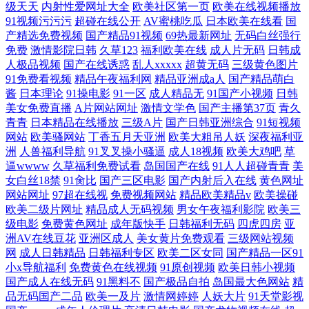
级天天
内射性爱网址大全
欧美社区第一页
欧美在线视频播放
91视频污污污
超碰在线公开
AV蜜桃吃瓜
日本欧美在线看
国
产精选免费视频
国产精品91视频
69热最新网址
无码白丝强行
免费
激情影院日韩
久草123
福利欧美在线
成人片无码
日韩成
人极品视频
国产在线诱惑
乱人xxxxx
超黄无码
三级黄色图片
91免费看视频
精品午夜福利网
精品亚洲成a人
国产精品萌白
酱
日本理论
91操电影
91一区
成人精品无
91国产小视频
日韩
美女免费直播
A片网站网址
激情文学色
国产主播第37页
青久
青青
日本精品在线播放
三级A片
国产日韩亚洲综合
91短视频
网站
欧美骚网站
丁香五月天亚洲
欧美大粗吊人妖
深夜福利亚
洲
人兽福利导航
91叉叉操小骚逼
成人18视频
欧美大鸡吧
草
逼wwww
久草福利免费试看
岛国国产在线
91人人超碰青青
美
女白丝18禁
91肏比
国产三区电影
国产内射后入在线
黄色网址
网站网址
97超在线视
免费视频网站
精品欧美精品v
欧美操碰
欧美二级片网址
精品成人无码视频
男女午夜福利影院
欧美三
级电影
免费黄色网址
成年版快手
日韩福利无码
四虎四房
亚
洲AV在线豆花
亚洲区成人
美女黄片免费观看
三级网站视频
网
成人日韩精品
日韩福利专区
欧美二区女同
国产精品一区91
小x导航福利
免费黄色在线视频
91原创视频
欧美日韩小视频
国产成人在线无码
91黑料不
国产极品自拍
岛国最大色网站
精
品无码国产二品
欧美一及片
激情网婷婷
人妖大片
91天堂影视