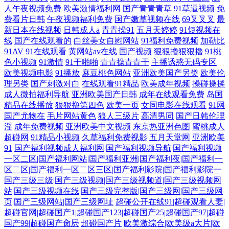
人午夜视频免费
欧美激情福利网
国产青青青草
91草逼视频
免
费看片日韩
午夜视频福利免费
国产嫩草视频在线
69叉叉叉
最
新日本在线视频
日韩成人a
青青操91
五月天婷婷
91短视频在
线
国产在线观看的
白丝美女自慰网站
91福利免费视频
加勒比
91AV
91在线观看
黄网站av在线
国产视频
狠狠擼狠狠擼
91桃
色小视频
91激情
91干啪啪
青青操青青干
主播诱惑无码专区
欧美视频电影
91播放
麻豆桃色网站
亚洲欧美国产另类
欧美伦
理另类
国产刺激对白
在线观看91精品
欧美成年视频
操碰操揉
成人微拍福利导航
亚洲欧美国产日韩
成年在线观看免费
岛国
精品在线播放
狠狠撸第四色
欧美一页
女同电影在线观看
91网
国产尤物在
毛片网站黄色
狼人三级片
高清男同
国产日韩伦理
淫
成年免费视频
亚洲欧美中文视频
东京热亚洲色图
蜜桃成人
超碰网
91精品小视频
久草福利免费视影
五月天堂网
亚洲欧美
91
国产福利视频成人福利网|国产福利视频导航|国产福利视频
一区二区|国产福利网站|国产福利亚洲|国产福利夜|国产福利一
区二区|国产福利一区二区三区|国产福利影院|国产福利影院一
国产三级三级|国产三级视频|国产三级视频道|国产三级视频网
站|国产三级视频在线|国产三级完整版|国产三级网|国产三级网
页|国产三级网站|国产三级网址
超碰公开在线91|超碰观看人妻|
超碰官网|超碰国产1|超碰国产123|超碰国产25|超碰国产97|超碰
国产99|超碰国产肏屄|超碰国产片
欧美激综合|欧美级a大片|欧