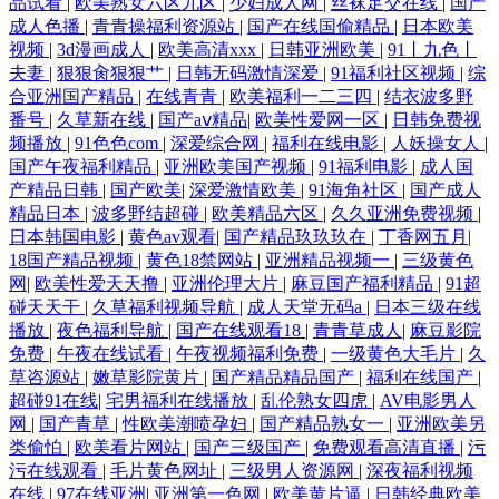
品试看
|
欧美熟女六区九区
|
少妇成人网
|
丝袜足交在线
|
国产
成人色播
|
青青操福利资源站
|
国产在线国偷精品
|
日本欧美
视频
|
3d漫画成人
|
欧美高清xxx
|
日韩亚洲欧美
|
91丨九色丨
夫妻
|
狠狠肏狠狠艹
|
日韩无码激情深爱
|
91福利社区视频
|
综
合亚洲国产精品
|
在线青青
|
欧美福利一二三四
|
结衣波多野
番号
|
久草新在线
|
国产aⅴ精品
|
欧美性爱网一区
|
日韩免费视
频播放
|
91色色com
|
深爱综合网
|
福利在线电影
|
人妖操女人
|
国产午夜福利精品
|
亚洲欧美国产视频
|
91福利电影
|
成人国
产精品日韩
|
国产欧美
|
深爱激情欧美
|
91海角社区
|
国产成人
精品日本
|
波多野结超碰
|
欧美精品六区
|
久久亚洲免费视频
|
日本韩国电影
|
黄色av观看
|
国产精品玖玖玖在
|
丁香网五月
|
18国产精品视频
|
黄色18禁网站
|
亚洲精品视频一
|
三级黄色
网
|
欧美性爱天天撸
|
亚洲伦理大片
|
麻豆国产福利精品
|
91超
碰天天干
|
久草福利视频导航
|
成人天堂无码a
|
日本三级在线
播放
|
夜色福利导航
|
国产在线观看18
|
青青草成人
|
麻豆影院
免费
|
午夜在线试看
|
午夜视频福利免费
|
一级黄色大毛片
|
久
草咨源站
|
嫩草影院黄片
|
国产精品精品国产
|
福利在线国产
|
超碰91在线
|
宅男福利在线播放
|
乱伦熟女四虎
|
AV电影男人
网
|
国产青草
|
性欧美潮喷孕妇
|
国产精品熟女一
|
亚洲欧美另
类偷怕
|
欧美看片网站
|
国产三级国产
|
免费观看高清直播
|
污
污在线观看
|
毛片黄色网址
|
三级男人资源网
|
深夜福利视频
在线
|
97在线亚洲
|
亚洲第一色网
|
欧美黄片逼
|
日韩经典欧美