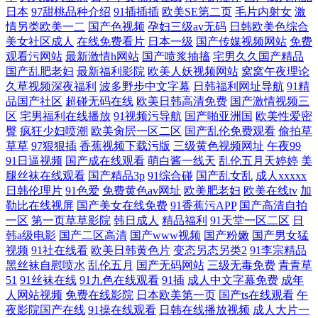
日本
97甜桃品种介绍
91插插插
欧美SE第二页
毛片内射女
激
情另类欧美一二
国产色视频
孕妇三级av无码
日韩欧美色综合
美女社区成人
在线免费看片
日本一级
国产传媒视频网站
免费
观看污网站
最新激情h网站
国产喷浆抽搐
宅男久久国产精品
国产乱肥老妇
最新福利影院
欧美人妖视频网站
窝窝午夜理论
久草视频深夜福利
波多野步中文字幕
日韩福利网址导航
91精
品国产社区
超碰无码在线
欧美日韩高清免费
国产激情视频三
区
宅男福利在线播放
91视频污导航
国产啪亚洲国
欧美性爱密
臀
疯狂少妇喷潮
欧美肏屄一区二区
国产乱伦免费观看
偷拍草
草草
97狠狠插
香蕉视频下载污版
三级黄色视频网址
午夜99
91日逼视频
国产成在线观看
萌白酱一线天
乱伦五月天婷婷
美
腿丝袜在线观看
国产精品3p
91综合碰
国产乱女乱
成人xxxxx
日韩伦理片
91色爱
免费黄色av网址
欧美肥老妇
欧美在线tv
加
勒比在线视屏
国产美女在线免费
91香蕉污APP
国产高清自拍
一区
第一页草草影院
韩日成人
精品福利
91天堂一区二区
日
韩a级电影
国产二区高清
国产www视频
国产粉嫩
国产男女猛
视频
91社在线看
欧美日韩黄色片
变态另态另类2
91李宗精品
黑丝袜自慰喷水
乱伦五月
国产无码网站
三级无毒免费
青青草
51
91丝袜在线
91九色在线观看
91插
成人中文字幕免费
成年
人网站视频
免费在线影院
日本欧美第一页
国产ts在线观看
午
夜影院国产在线
91操在线观看
日韩在线播放视频
成人大片一