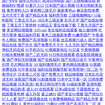
国产www
成年人伦理片
高清日韩电影
国产尤物视频在线
超
碰福利97视屏
91看片入口
日本国产成人视频
日本日韩欧美在
线
黄色资料入口
黄色网三级毛片
最新黄色av
麻豆影院免费
五月天堂丁香
国产精品水多
福利所导航
三级视频网站J
51福
利影院
丁香五月天av
18日本三级全黄
乱伦天堂
国产在线短视
频
丁香五月丁香婷婷
91精品又
爱豆传媒下载
丁香九月国产主
播
美女网站视频黄
A片com
美女福利在线观看
狼人激情网
伦
理片香港
极品福利导航
黄色三级最新免费
91嫩草国产
午夜成
年人网站
免费国产高清视频
91草莓
丝瓜视频污成人
国产亚洲
视品在线
国产玖玖
国产免费毛不卡片
久久无码
国产精品网络
孕妇无码在线
91手机论坛
91视频新地址
91日逼
午夜啪视频
91啪水蜜桃网
国产二区无码
91日韩在线观看
西瓜影院视频全
集
国产孕妇无码视频
国产在线福利
国产在线日皮片
午夜神马
伦理
毛片网站美女
AV福利激情毛片
黄色网在线播放
91视频
免费在线
91午夜在线
福利在线视频导航
欧美喷潮一区二区
午
夜理论片
日本第二片区
国产免费大片
精品呦视频
日本乱伦高
清无码
深夜国产视频
91刺激视频
日本中文字幕一区
日韩免费
精品视频
日本高清v
欧美日韩伦理午夜
91碰超免费
亚洲色图
网站
精品欧美
成人AV在线观看
日本a级在线
干露脸熟女
在
线观看黄色网
成人抖音
爰上碰91
国产美女91视频
国产情侣片
97人人看
国产三级视频在线
91免费视频精品
国产精品另类
黄
色AV网站人
黄色91福利社
污网址18禁
国产高清不卡二区
成