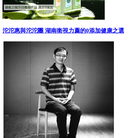
沱沱惠與沱沱團 湖南衛視力薦的0添加健康之選