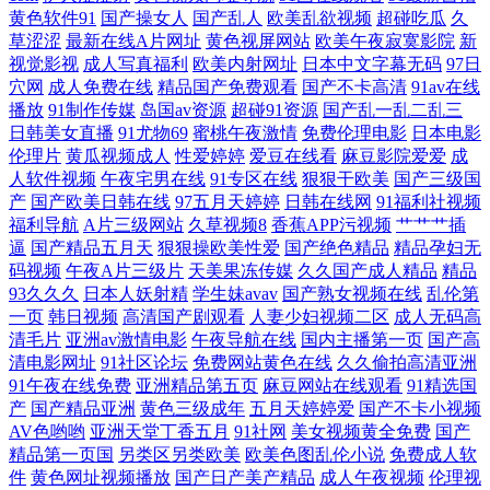
黄色软件91
国产操女人
国产乱人
欧美乱欲视频
超碰吃瓜
久
拍 久久五月资源网 深夜诱惑av 91深夜网站色 国产91视频网站 美女很黄免
草涩涩
最新在线A片网址
黄色视屏网站
欧美午夜寂寞影院
新
视觉影视
成人写真福利
欧美内射网址
日本中文字幕无码
97日
费 天天干网 91色色导航 豆花成人精品网 老司机黄色网 影音先锋迷奸系列
穴网
成人免费在线
精品国产免费观看
国产不卡高清
91av在线
播放
91制作传媒
岛国av资源
超碰91资源
国产乱一乱二乱三
日韩美女直播
91尤物69
蜜桃午夜激情
免费伦理电影
日本电影
超碰草逼 久久精品国产亚州 神马午夜福利影院 91精品传媒 成人日韩色图
伦理片
黄瓜视频成人
性爱婷婷
爱豆在线看
麻豆影院爱爱
成
人软件视频
午夜宅男在线
91专区在线
狠狠干欧美
国产三级国
久久偷拍视频网 91网站永久免费 男人的天堂网页 亚洲图片激情文学
产
国产欧美日韩在线
97五月天婷婷
日韩在线网
91福利社视频
福利导航
A片三级网站
久草视频8
香蕉APP污视频
艹艹艹插
逼
国产精品五月天
狠狠操欧美性爱
国产绝色精品
精品孕妇无
wwwav网址 麻豆爱爱爱 天天艹逼 www超碰全部 激情草草 日本A∨中文字
码视频
午夜A片三级片
天美果冻传媒
久久国产成人精品
精品
93久久久
日本人妖射精
学生妹avav
国产熟女视频在线
乱伦第
幕 伊仁大香蕉91 操碰在线免费观看 欧美韩日 伊人狠狠干 大香蕉182 男人
一页
韩日视频
高清国产剧观看
人妻少妇视频二区
成人无码高
清毛片
亚洲av激情电影
午夜导航在线
国内主播第一页
国产高
天堂网AV 午夜欧美性爱 99热网 韩国日本a级片 人妖av 中文字幕16p 超碰
清电影网址
91社区论坛
免费网站黄色在线
久久偷拍高清亚洲
91午夜在线免费
亚洲精品第五页
麻豆网站在线观看
91精选国
产
国产精品亚洲
黄色三级成年
五月天婷婷爱
国产不卡小视频
在线18公开 欧美韩日综日日骚 在线亚洲无毛 岛国夜夜爱 美女瑟瑟网站 五
AV色哟哟
亚洲天堂丁香五月
91社网
美女视频黄全免费
国产
精品第一页国
另类区另类欧美
欧美色图乱伦小说
免费成人软
月涩婷婷 www色图com 精品国内久久 日韩久久网 91精品导航 韩国日本色
件
黄色网址视频播放
国产日产美产精品
成人午夜视频
伦理视