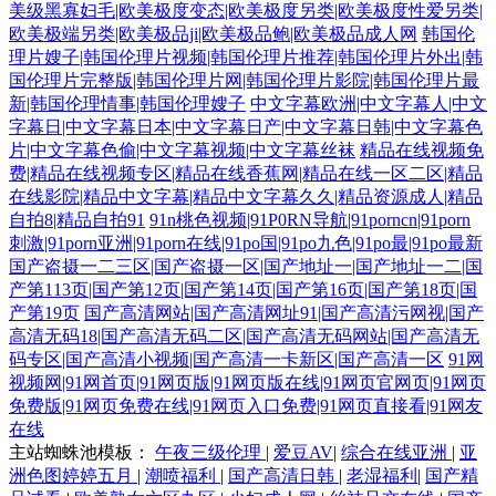
美级黑寡妇毛|欧美极度变态|欧美极度另类|欧美极度性爱另类|
欧美极端另类|欧美极品ji|欧美极品鲍|欧美极品成人网
韩国伦
理片嫂子|韩国伦理片视频|韩国伦理片推荐|韩国伦理片外出|韩
国伦理片完整版|韩国伦理片网|韩国伦理片影院|韩国伦理片最
新|韩国伦理情事|韩国伦理嫂子
中文字幕欧洲|中文字幕人|中文
字幕日|中文字幕日本|中文字幕日产|中文字幕日韩|中文字幕色
片|中文字幕色偷|中文字幕视频|中文字幕丝袜
精品在线视频免
费|精品在线视频专区|精品在线香蕉网|精品在线一区二区|精品
在线影院|精品中文字幕|精品中文字幕久久|精品资源成人|精品
自拍8|精品自拍91
91n桃色视频|91P0RN导航|91porncn|91porn
刺激|91porn亚洲|91porn在线|91po国|91po九色|91po最|91po最新
国产盗摄一二三区|国产盗摄一区|国产地址一|国产地址一二|国
产第113页|国产第12页|国产第14页|国产第16页|国产第18页|国
产第19页
国产高清网站|国产高清网址91|国产高清污网视|国产
高清无码18|国产高清无码二区|国产高清无码网站|国产高清无
码专区|国产高清小视频|国产高清一卡新区|国产高清一区
91网
视频网|91网首页|91网页版|91网页版在线|91网页官网页|91网页
免费版|91网页免费在线|91网页入口免费|91网页直接看|91网友
在线
主站蜘蛛池模板：
午夜三级伦理
|
爱豆AV
|
综合在线亚洲
|
亚
洲色图婷婷五月
|
潮喷福利
|
国产高清日韩
|
老湿福利
|
国产精