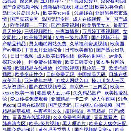
品视频
|
操女同桌
|
五月婷婷777
|
91视频免费91
|
免费看h视频
|
国产免费视频网站
|
最新福利在线
|
麻豆资源
|
欧美另类色色
|
岛国大片岛国大片
|
欧美美女内射
|
91超碰在
|
亚洲另类都市激
情
|
国产豆花专区
|
岛国无码专区
|
成人在线视频一区
|
国产成
人
|
欧美视频一二三区
|
国产深夜福利
|
欧美另类女人
|
最新五
月天婷婷
|
三级视频网址
|
午夜激情影
|
五月婷丁香视频网
|
女
女同性av
|
欧美操逼网址
|
免费一级片观看
|
国产视频不卡
|
国
产精品精品
|
男女啪啪网站免费
|
久草福利资源视频
|
欧美国
产aⅴ电影
|
丁香五月亚洲综合
|
日韩欧美自拍
|
国产熟女出轨
91
|
日日干视频
|
成人欧美日韩在线
|
欧美内射网址
|
av馒头
|
探花大神
|
一区免费在线观看
|
欧美日韩美女
|
狼友毛片网站
免费
|
欧洲精品在线播放
|
伦理影视网
|
乱伦第一页
|
欧美插插
插网
|
欧美变态性交
|
日韩免费无码
|
中国精品无码
|
日韩在线
欧美不卡
|
亚洲成年在线
|
91成人网站入口
|
操四川女人三区
|
久草资源部
|
国产在线视频专区
|
东京热一二三四区
|
欧美一
xxxxx 欧美一插
|
狼国成人五月婷
|
久久精品国产
|
欧美性爱乱
论
|
爱豆传禖免费观看
|
亚洲精品一卡二卡
|
成人午夜网
|
91色
色com
|
日韩在线影院
|
国产庆无码
|
国内网友自拍视频
|
国产
精品最新视频
|
午夜福利久久
|
超碰搞逼
|
香蕉精品
|
国产a级
片0
|
青青草在线观视频
|
久久免费福利视频
|
青青草看片
|
日
韩高清专区
|
欧美a级片视频
|
黑人理论片
|
欧美多人猛交狂配
|
岛国免费动作片
|
黄色吧天堂男人
|
国产视频精品搬运
|
欧美