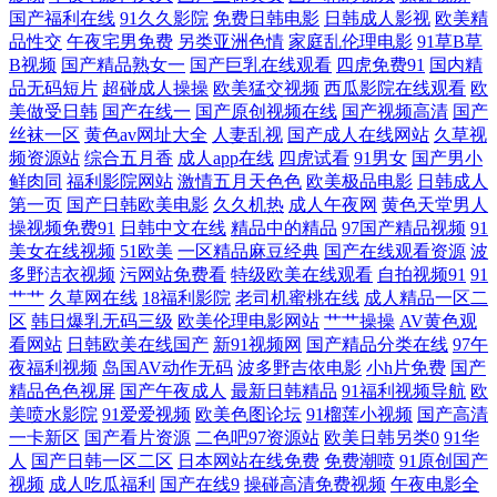
国产福利在线
91久久影院
免费日韩电影
日韩成人影视
欧美精
口 麻豆老熟女 探花精品系列 69av欧美 www四虎十一区 狠狠淫97超碰 欧
品性交
午夜宅男免费
另类亚洲色情
家庭乱伦理电影
91草B草
B视频
国产精品熟女一
国产巨乳在线观看
四虎免费91
国内精
美人与兽A无码 婷婷色色性爱五月 91九色 草资源网 激情综合网色色 午夜
品无码短片
超碰成人操操
欧美猛交视频
西瓜影院在线观看
欧
美做受日韩
国产在线一
国产原创视频在线
国产视频高清
国产
丝袜一区
黄色av网址大全
人妻乱视
国产成人在线网站
久草视
福利2 91精品高跟玉足 超碰男人天堂AV 国产中字三区四区 日本色图另类
频资源站
综合五月香
成人app在线
四虎试看
91男女
国产男小
鲜肉同
福利影院网站
激情五月天色色
欧美极品电影
日韩成人
午夜伦理在线 日本中文字幕黄色 AV资源自拍 韩国三级日逼AV 美女视频
第一页
国产日韩欧美电影
久久机热
成人午夜网
黄色天堂男人
操视频免费91
日韩中文在线
精品中的精品
97国产精品视频
91
直播91 日本色情免费影院 午夜剧场福利 91女同 成人国产 户外漏出 精品
美女在线视频
51欧美
一区精品麻豆经典
国产在线观看资源
波
多野洁衣视频
污网站免费看
特级欧美在线观看
自拍视频91
91
艹艹
久草网在线
18福利影院
老司机蜜桃在线
成人精品一区二
国产日韩网站 欧美综合另类 性爱短视频 91最新国产视频 东京热15p 激情
区
韩日爆乳无码三级
欧美伦理电影网站
艹艹操操
AV黄色观
看网站
日韩欧美在线国产
新91视频网
国产精品分类在线
97午
六月综合网 欧洲色淫网 香蕉视频在线观看 91新地址 大香蕉久草91 九一一
夜福利视频
岛国AV动作无码
波多野吉依电影
小h片免费
国产
精品色色视屏
国产午夜成人
最新日韩精品
91福利视频导航
欧
二国产 日日插插 影音先锋黄区 操日本人妻 国产内射免费视频 美女91小视
美喷水影院
91爱爱视频
欧美色图论坛
91榴莲小视频
国产高清
一卡新区
国产看片资源
二色吧97资源站
欧美日韩另类0
91华
人
国产日韩一区二区
日本网站在线免费
免费潮喷
91原创国产
频 91香蕉白丝 第一福利 精品久久人妻 欧美三级片官网 丝袜足交影院 成
视频
成人吃瓜福利
国产在线9
操碰高清免费视频
午夜电影全