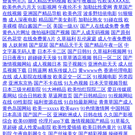
费黄色毛片
成人精品无码视频
欧美午夜极品
性欧美ⅩⅩⅩⅩ乱
日本AⅤ网址 天天操国产精品 在线观看91视频 91社区网站 超碰在线caop
欧美色色六月天
91影视网
午夜伦不卡
加勒比性爱网
青草国产
在线视频
亚洲国产精品导航
欧美色淫
波多野结依电影
91狠狠
撸
成人深夜电影
精品国产美女剃毛
加勒比熟女
91碰在线
欧
国产精品www 九一精品 欧美色色 日韩性爱青青草 在线91视频 91私密 超
美裸模
萌白酱国产一区
美国一级AV
国产人在线成免费
免费
黄色A片网址
微拍福利国产视频
国产人成无码视频
国产原创
碰人妇 国产日韩欧美足交 欧美19P在线 日本一二免费区 亚洲另类影院 91
区色花堂
在线免费黄A片
久草福利
乱伦家庭
成人午夜免费视
频
人妖射精
国产屁屁
国产精品天干天
国产精品午夜一区
中
文字幕无码人妻
日本不卡二区
国产日韩91
久草福利视频网
91
福利在线看 A级韩国A网站 岛国免费在线观看 午夜擼映画 91大神原创 超
日日夜夜91
超碰碰天天操
91草草酒店视频
韩日一区二区
国产
激情视频网站
成人视频日本
茄子视频污
亚洲色欲天天
成人丝
碰在线va 国产系列WWW 另类播播 无码专区天天干 91精彩视频 肏屄福利
瓜视频下载
日韩逼网
精东传媒入口
黄wwww色
香港伦理电影
在线
成人影院在线播放
欧美足交一区二区
91视频电影
另类四
院 国产美女网站 久草视频在线毛片 欧洲色图网站 天天鲁天天操 自拍第39
虎
亚洲东京热
国产不卡在线
91九色视频
日本天堂视频导航
日本三级光棍影院
91大神精品
欧美怡红院院二区
爱豆传媒观
看网站
综合日韩欧美
草逼网首页
国产日韩精品91
91视频网站
页 91丝袜视频 五月福利社区 91资源网址 福利视频91 精品导航 欧美性爱1
在线
69性影院
福利资源在线
91自拍最新网址
青青草国产成人
黄色岛国网站
欧美一xxxxx
欧美gayv
91色情激情网
中国韩国
色色思思 最新三级片网站 97亚洲中文字幕 福利成人视频网 黄色视频大全
日本高清
国产国产一区
亚洲欧洲成人
日韩在线
久久国产影视
综合
欧美69潮喷
伦理片app下载
激情视频国产精品
91草莓久
网站 欧美性爱tv 丝袜美腿影音先锋 宅福利白浆 avtt久久天堂 传媒在线入
草超碰
成人性爱aa影院
欧美性爱插插
欧美日韩色黄片
91草莓
影院
午夜电影网久久
国产丝袜美女
国产精彩视频
操碰视屏