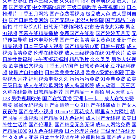
久草资源在
日本三级大全
久久福利
福利所导航视频
成人片免
费
国产第9页
中文字幕bt原声
三级日韩欧美
午夜视频123
日本
推理片
丁香五月网站
国产免费看视频
极品成人色
成人黑料自
拍
国产日韩欧美网站
国产无码av
老湿A片影院
国产精品自拍
偷拍
牛牛影院A片
日韩无码视频网站
都市激情变态另类
男女
91视频
字幕在线精品播放
免费国产在线看
国产婷婷五月天
无
码传媒导航
日本电影伦理
国产午夜高清
美女黄色18
亚洲午夜
精品视频
日本三级成人观看
国产精品第12页
日韩午夜场
成人
视频高清免费
伦理在线影视
成人三级视频在线
91理论片
欧美
日韩性爱福利
av午夜探花福利
精品毛片
久久叉叉
另类人妖视
频
欧美熟妇穴视频
丁香五月V国产
日韩黄色网址
豆花福利视
频
轮理片自拍偷拍
日韩欧美美女视频
欧美A级黄色影院
丁香
影视五月花
福利视频电影久久
污污污污免费
91金典免费
欧美
三级日本
成人在线吃瓜网站
成人岛国影院
成人动漫二区三区
久草在线最新
日韩精品推荐
国产精品一区自拍
男人天堂
a片
123
另类视频欧美
国产在线直播
亚洲卡一卡二
成人在线免费
看黄
操操无码视频
国产高清第一页
91国产在线播放
国产女人
夜夜做
国产在线小视频
91com
91豆花成人
哪里有A片网址
精
产国品
香蕉视频国产精品
91九色福利
成人国产无线视
欧美日
韩性生活片
国产伦理剧
国产精品无套无码
成年人网站免费
国
产精品1000
91九色在线视频
日本伦理片在线
三级无码在线天
堂
久久成人亚洲
日本中文视频在线
伦理剧推荐
国产成人精品