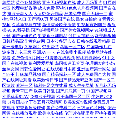
频网站
黄色18禁网站
亚洲无码视频在线
成人无码看片
91原创
社区
伦理电影香港
成人免费
蜜桃91色色
A片视频网
国产自在
色 日韩肏屄片 97超碰护士 91精品吴梦梦 国产自拍三级 日韩深夜成人 91
线
操欧美老女人
人人97综合精品
岛国免费
国产无码一二
蜜
桃tv网站入口
国产第66页
另类国产在线
熟女自拍偷拍
青青久
视频免贵观看 国产欧美日产精品 人妻精品系列 www激情五月 欧美成人A
视频
久草新视频在线
激情深爱欧美激情
91视频官网国产
狠狠
操-91
91我要操
国产ts视频网站
国产美女视频网站
91视频成人
片网 影音先锋狼人干 超碰青草 欧美日韩中文字幕 亚洲视频日韩中文 超碰
下载
国产无码色色
91香蕉亚洲精品
91伊人加勒比
欧美狠狠插
日韩精品高清
黄色av网
日本波多野吉衣
日韩在线观看精品
日
本一级电影
久草网页
97免费艹
岛国一区二区
岛国动作片在
97人人干 欧美日韩另类亚洲 亚洲黄色电影网站 久久五月亭 天天干天天添
波多野吉衣三级
亚洲AV一卡
在线免费小视频
搞黄网站在线
观看
免费色情A片网扯
91资源在线视频
蜜桃视频网站
91中文
97午夜剧场 黄色老湿影片 色色看片 91香蕉污污污
国产在线视频
福利爱爱网址
岛国搬运工首页
伦理朋友的妈妈
丝袜女同
日韩性爱网址
在线观看日本黄
亚洲国产第一网站
国
产99不卡
66精品视频
国产精品探花一区
成人免费国产大片
国
产在线网址观看
欧美激情日韩
国产精品无码亚洲
国产一区二
区黄片
喷潮一区
福利姬足交在线看
成人午夜网址
五月花无码
视频
青青草国产
欧美日韩乱
国产屁屁第一页
91国产视频网
性爱草逼91AV
免费欧美视频
欧美岛国一区二区
少妇喷水18
禁
51漫画APP
丁香五月花激情网
欧美爱爱tv视频
免费五月丁
香视频
97香蕉超级碰碰
国产免费看二区
三级黄色片网站
综合
网黄
在线播放观看
欧美电影在线
伦理片在哪里看
蜜桃午夜网