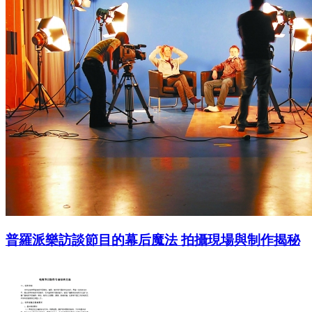
普羅派樂訪談節目的幕后魔法 拍攝現場與制作揭秘