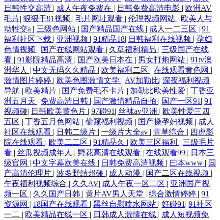
日韩性交高清
|
成人午夜免费在
|
日韩免费高清电影
|
欧洲AV
毛片
|
狠狠干91视频
|
毛片网址观看
|
伦理视频网站
|
欧美人与
动牲交a
|
三级色网站
|
国产精品国产在线
|
成人一二三区
|
91
福利社区下载
|
亚洲视频
|
91精品18
|
日韩福利在线视频
|
孕妇
色情视频
|
国产在线网站观看
|
久草福利精品
|
三级国产在线
看
|
91影院精品高清
|
国产欧美日本在
|
男女打炮网站
|
91tv澳
洲华人
|
中文无码久久精品
|
欧美福利二区
|
在线观看黄色网
|
激情图片婷婷
|
欧美色图激情文学
|
AV加勒比
|
深夜福利视频
导航
|
欧美精片
|
国产免费毛不卡片
|
加勒比欧美性爱
|
丁香亚
洲五月天
|
免费高清日韩
|
国产激情精品自拍
|
国产一区91
|
91
视频碰
|
日韩欧美黄色片
|
97碰91
|
丝袜av亚洲
|
欧美性爱三四
五区
|
丁香五月色网站
|
偷窥福利视频
|
国产操孕妇视频
|
成人
社区在线观看
|
日韩二级片
|
一级片大全av
|
青草综合
|
四虎影
院在线观看
|
欧美二二区
|
91精品久
|
欧美三区福利
|
三级毛片
看
|
丝瓜视频成年人
|
野花高清在线观看
|
在线观看99
|
日本三
级官网
|
中文字幕欧美在线
|
日韩免费高清视频
|
曰本www
|
国
产高清伦理片
|
波多野结超碰
|
成人动漫
|
国产二区在线视频
|
午夜福利视频综合
|
久久AV
|
成人午夜一区二区
|
亚洲国产视
频一区
|
久久国产日韩
|
黄片AV男人天堂
|
综合激情婷婷
|
91
资源网
|
18国产在线观看
|
黑丝自慰喷水网站
|
好碰91
|
91社区
一二
|
欧美精品在线一区
|
日韩成人激情在线
|
成人短视频免