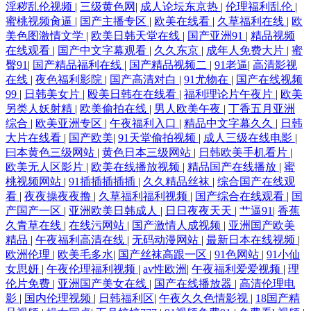
淫秽乱伦视频
|
三级黄色网
|
成人论坛东京热
|
伦理福利乱伦
|
蜜桃视频肏逼
|
国产主播专区
|
欧美在线看
|
久草福利在线
|
欧
美色图激情文学
|
欧美日韩天堂在线
|
国产亚洲91
|
精品视频
在线观看
|
国产中文字幕观看
|
久久东京
|
成年人免费大片
|
蜜
臀91
|
国产精品福利在线
|
国产精品视频二
|
91老逼
|
高清影视
在线
|
夜色福利影院
|
国产高清对白
|
91尤物在
|
国产在线视频
99
|
日韩美女片
|
殴美日韩在在线看
|
福利理论片午夜片
|
欧美
另类人妖射精
|
欧美偷拍在线
|
男人欧美午夜
|
丁香五月亚洲
综合
|
欧美亚洲专区
|
午夜福利入口
|
精品中文字幕久久
|
日韩
大片在线看
|
国产欧美
|
91天堂偷拍视频
|
成人三级在线电影
|
曰本黄色三级网站
|
黄色日本三级网站
|
日韩欧美手机看片
|
欧美无人区影片
|
欧美在线播放视频
|
精品国产在线播放
|
蜜
桃视频网站
|
91插插插插插
|
久久精品丝袜
|
综合国产在线观
看
|
夜夜操夜夜撸
|
久草福利福利视频
|
国产综合在线观看
|
国
产国产一区
|
亚洲欧美日韩成人
|
日日夜夜天天
|
艹逼91
|
香蕉
久青草在线
|
在线污网站
|
国产激情人成视频
|
亚洲国产欧美
精品
|
午夜福利高清在线
|
无码动漫网站
|
最新日本在线视频
|
欧洲伦理
|
欧美毛多水
|
国产丝袜高跟一区
|
91色网站
|
91小仙
女思妍
|
午夜伦理福利视频
|
av性欧洲
|
午夜福利爱爱视频
|
理
伦片免费
|
亚洲国产美女在线
|
国产在线播放器
|
高清伦理电
影
|
国内伦理视频
|
日韩福利区
|
午夜久久色情影视
|
18国产精