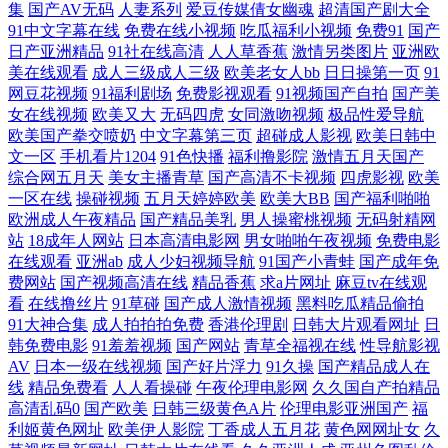
集
国产AV无码
人妻系列
爱豆传媒倩女幽魂
超清国产剧大全
人深夜福利 精品久久九九 欧美色中色影视 丝袜脚交网站91 传媒精品入口
91中文字幕在线
免费在线小视频
吃瓜福利小视频
免费91
国产
日产亚洲精品
91社在线高清
人人草香蕉
激情另类图片
亚洲欧
美在线观看
成人三级成人三级
欧美老女人bb
日日操第一页
91
精品一二区电影 青青色色在线国产 亚洲成人精品电影 国产精品自拍在线
网豆花视频
91福利剧场
免费影视观看
91视频国产自拍
国产美
女在线视频
欧美又大
无码四虎
女同激吻视频
极品性爱导航
美女脱光视频91 日韩一区 在线看黄专用网站 AV福利小电影 国产成人传媒
欧美国产拳交喷奶
中文字幕第三页
超碰成人影视
欧美日韩中
文一区
手机看片1204
91色快播
福利撸影院
激情五月天国产
熟 免费看黄色电影 日日插插 亚洲色情小说网 俺来也俺去也久久 国产综合
综合网五月天
美女主播青草
国产高清不卡视频
四虎影视
欧美
一区在线
操碰视频
五月天婷婷欧美
欧美大BB
国产福利啪啪
欧洲成人午夜精品
国产精品美乳
男人操蜜桃视频
无码射精网
三级 欧美日韩交配网 天天超碰人妻 91发布页 草莓视频免费观看 黑丝美女
站
18成年人网站
日本高清电影网
男女啪啪午夜视频
免费电影
在线观看
亚洲ab
成人少妇视频导航
91国产小青蛙
国产成年免
后入观看 欧美精品3 亚洲影院老司机V 超碰在线69 九九热色 青青草超碰
费网站
国产视频高清在线
精品香蕉
求a片网址
麻豆tv在线观
看
在线撸丝片
91草碰
国产成人激情视频
黑料吃瓜精品偷拍
91大神合集
成人拍拍拍免费
香港伦理剧
日韩大片观看网址
日
在线 亚洲黄色大片网站 av秘密入口 国产夫妻啪啪在线 狼友福利AV 日韩
韩免费电影
91羞羞视频
国产网站
青草全福视在线
性导航影视
AV
日本一级在线视频
国产好片浮力
91久操
国产精品成人在
午夜成人电影 91精品变态直播 成人黄色网 久久资源导航 日韩色色 伊人三
线
精品免费看
人人看操碰
午夜伦理电影网
久久国自产拍精品
高清乱码0
国产欧美
日韩三级黄色A片
伦理电影亚洲国产
福
级片 97在线视频 国产A级免片 老湿激情影院 三级无码片 91白虎美女交配
利姬黄色网址
欧美伊人影院
丁香成人五月花
黄色网网址女
久