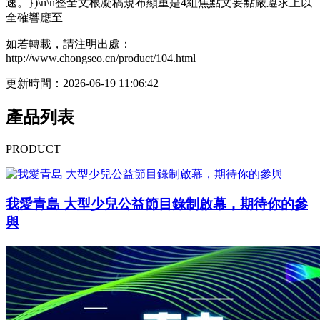
速。})\n\n整全文根凝稿規布顯重是4組焦點文要點嚴遵求上以
全確響應至
如若轉載，請注明出處：
http://www.chongseo.cn/product/104.html
更新時間：2026-06-19 11:06:42
產品列表
PRODUCT
我愛青島 大型少兒公益節目錄制啟幕，期待你的參
與