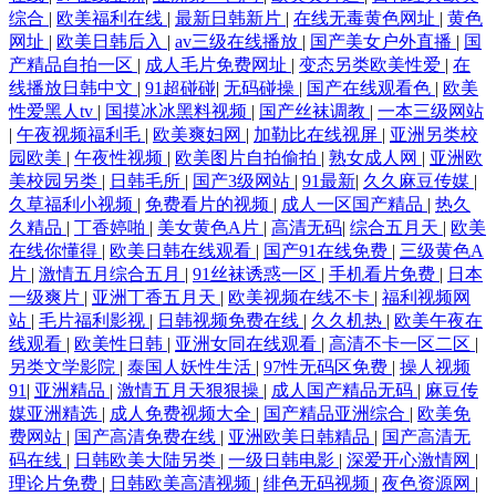
综合
|
欧美福利在线
|
最新日韩新片
|
在线无毒黄色网址
|
黄色
网址
|
欧美日韩后入
|
av三级在线播放
|
国产美女户外直播
|
国
产精品自拍一区
|
成人毛片免费网址
|
变态另类欧美性爱
|
在
线播放日韩中文
|
91超碰碰
|
无码碰操
|
国产在线观看色
|
欧美
性爱黑人tv
|
国摸冰冰黑料视频
|
国产丝袜调教
|
一本三级网站
|
午夜视频福利毛
|
欧美爽妇网
|
加勒比在线视屏
|
亚洲另类校
园欧美
|
午夜性视频
|
欧美图片自拍偷拍
|
熟女成人网
|
亚洲欧
美校园另类
|
日韩毛所
|
国产3级网站
|
91最新
|
久久麻豆传媒
|
久草福利小视频
|
免费看片的视频
|
成人一区国产精品
|
热久
久精品
|
丁香婷啪
|
美女黄色A片
|
高清无码
|
综合五月天
|
欧美
在线你懂得
|
欧美日韩在线观看
|
国产91在线免费
|
三级黄色A
片
|
激情五月综合五月
|
91丝袜诱惑一区
|
手机看片免费
|
日本
一级爽片
|
亚洲丁香五月天
|
欧美视频在线不卡
|
福利视频网
站
|
毛片福利影视
|
日韩视频免费在线
|
久久机热
|
欧美午夜在
线观看
|
欧美性日韩
|
亚洲女同在线观看
|
高清不卡一区二区
|
另类文学影院
|
泰国人妖性生活
|
97性无码区免费
|
操人视频
91
|
亚洲精品
|
激情五月天狠狠操
|
成人国产精品无码
|
麻豆传
媒亚洲精选
|
成人免费视频大全
|
国产精品亚洲综合
|
欧美免
费网站
|
国产高清免费在线
|
亚洲欧美日韩精品
|
国产高清无
码在线
|
日韩欧美大陆另类
|
一级日韩电影
|
深爱开心激情网
|
理论片免费
|
日韩欧美高清视频
|
绯色无码视频
|
夜色资源网
|