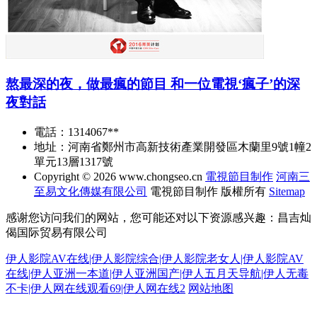
熬最深的夜，做最瘋的節目 和一位電視‘瘋子’的深
夜對話
電話：1314067**
地址：河南省鄭州市高新技術產業開發區木蘭里9號1幢2
單元13層1317號
Copyright © 2026
www.chongseo.cn
電視節目制作
河南三
至易文化傳媒有限公司
電視節目制作
版權所有
Sitemap
感谢您访问我们的网站，您可能还对以下资源感兴趣：昌吉灿
偈国际贸易有限公司
伊人影院AV在线|伊人影院综合|伊人影院老女人|伊人影院AV
在线|伊人亚洲一本道|伊人亚洲国产|伊人五月天导航|伊人无毒
不卡|伊人网在线观看69|伊人网在线2
网站地图